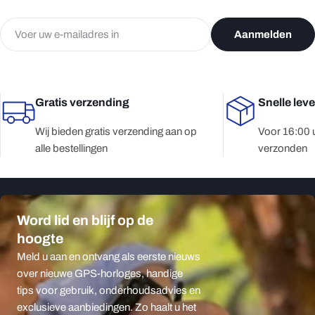
E-
Aanmelden
mail
Gratis verzending
Snelle lev
Wij bieden gratis verzending aan op
Voor 16:00 
alle bestellingen
verzonden
Word lid en blijf op de
hoogte
Meld u aan en ontvang als eerste nieuws
over nieuwe GPS-horloges, handige
tips voor gebruik, onderhoudsadvies en
exclusieve aanbiedingen. Zo haalt u het