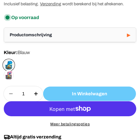
prijs
Inclusief belasting.
Verzending
wordt berekend bij het afrekenen.
Op voorraad
Productomschrijving
Kleur:
Blauw
Aantal
In Winkelwagen
Aantal Voor Wiesba Kindertablet 10.1 Inch Verl
Aantal Voor Wiesba Kindertablet 10.1 
Meer betalingsopties
Altijd gratis verzending