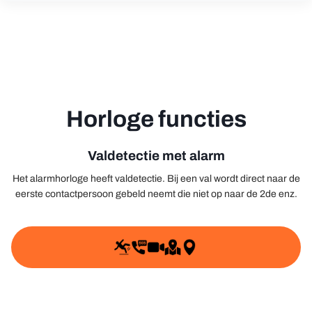
Stel een vraag
Horloge functies
Uw
naam
Valdetectie met alarm
Uw
e-
Het alarmhorloge heeft valdetectie. Bij een val wordt direct naar de
mail
eerste contactpersoon gebeld neemt die niet op naar de 2de enz.
Uw
telefoon
Uw
bericht
Velden gemarkeerd met * zijn verplicht.