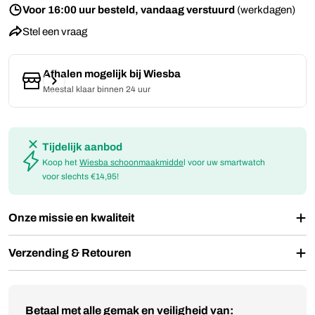
Voor 16:00 uur besteld, vandaag verstuurd
(werkdagen)
Stel een vraag
Afhalen mogelijk bij
Wiesba
Meestal klaar binnen 24 uur
Tijdelijk aanbod
Koop het
Wiesba schoonmaakmidde
l voor uw smartwatch
voor slechts €14,95!
Onze missie en kwaliteit
Verzending & Retouren
Betaalmethoden
Betaal met alle gemak en veiligheid van: