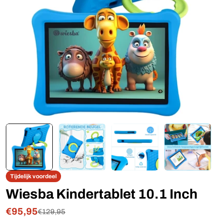
Open media 0 in modaal
Tijdelijk voordeel
Wiesba Kindertablet 10.1 Inch
€95,95
Verkoopprijs
Reguliere
€129,95