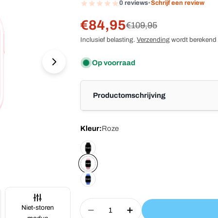
0 reviews
•
Schrijf een review
€84,95
Verkoopprijs
Reguliere
€109,95
Inclusief belasting.
Verzending
wordt berekend b
prijs
Op voorraad
Productomschrijving
Kleur:
Roze
Aantal
Niet-storen
Aantal Voor Traqio TRQ04 GPS
Aantal Voor Traqio 