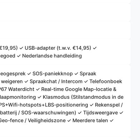
Uw
bericht
Velden gemarkeerd met * zijn verplicht.
€19,95) ✓ USB-adapter (t.w.v. €14,95) ✓
Vraag Versturen
 tegoed ✓ Nederlandse handleiding
ideogesprek ✓ SOS-paniekknop ✓ Spraak
 weigeren ✓ Spraakchat / Intercom ✓ Telefoonboek
67 Waterdicht ✓ Real-time Google Map-locatie &
slaapmonitoring ✓ Klasmodus (Stilstandmodus in de
S+Wifi-hotspots+LBS-positionering ✓ Rekenspel /
atterij / SOS-waarschuwingen) ✓ Tijdsweergave ✓
 Geo-fence / Veiligheidszone ✓ Meerdere talen ✓