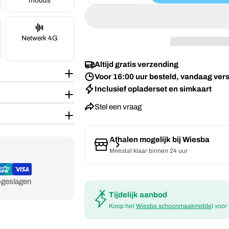
modus
Netwerk 4G
Altijd gratis verzending
Voor 16:00 uur besteld, vandaag ver
Inclusief opladerset en simkaart
Stel een vraag
Afhalen mogelijk bij
Wiesba
Meestal klaar binnen 24 uur
pgeslagen
Tijdelijk aanbod
Koop het
Wiesba schoonmaakmidde
l voor