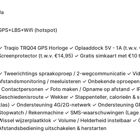
Ja
GPS+LBS+Wifi (hotspot)
✓ Traqio TRQ04 GPS Horloge ✓ Oplaaddock 5V - 1A (t.w.v. 
Screenprotector (t.w.v. €14,95) ✓ Gratis simkaart met €10
✓ Tweerichtings spraakoproep / 2-wegcommunicatie ✓ V
afstandsmonitoring / meeluisteren ✓ Onbekende oproepen
/ Contactpersonen ✓ Foto maken / Opname op afstand ✓ IP
Geschiedenisroute ✓ Wekker ✓ Stappenteller, calorieën & 
klas) ✓ Ondersteuning 4G/2G-netwerk ✓ Ondersteuning GP
Stopwatch / Rekenmachine ✓ SMS-waarschuwingen (Lage b
Wissel wijzerplaatklok ✓ Volume / Helderheid instelbaar ✓
Afstandsbediening uitschakelen & herstarten