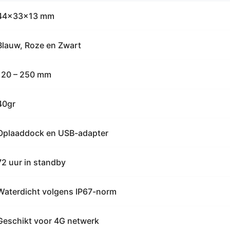
44x33x13 mm
Blauw, Roze en Zwart
120 – 250 mm
40gr
Oplaaddock en USB-adapter
72 uur in standby
Waterdicht volgens IP67-norm
Geschikt voor 4G netwerk