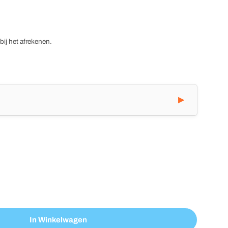
ij het afrekenen.
In Winkelwagen
 Horloge Kind Verlagen
TRQ04 GPS Horloge Kind Verhogen