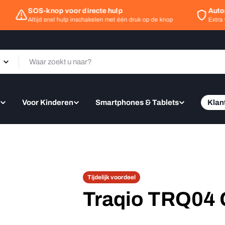
SOS-knop voor directe hulp
Automati
Altijd snel hulp inschakelen met één druk op de knop
Extra veili
Voor Kinderen
Smartphones & Tablets
Klan
Tijdelijk voordeel
Traqio TRQ04 