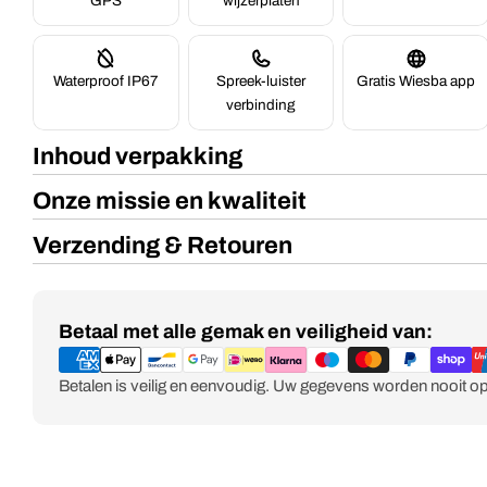
GPS
wijzerplaten
Waterproof IP67
Spreek-luister
Gratis Wiesba app
verbinding
Inhoud verpakking
Onze missie en kwaliteit
Verzending & Retouren
Betaalmethoden
Betaal met alle gemak en veiligheid van:
Betalen is veilig en eenvoudig. Uw gegevens worden nooit o