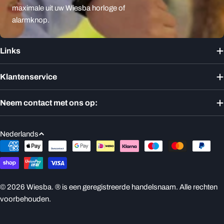
maximale uit uw Wiesba horloge of
alarmknop.
Links
Klantenservice
Neem contact met ons op:
T
Nederlands
a
Betaalmethoden
a
l
© 2026
Wiesba
. ® is een geregistreerde handelsnaam. Alle rechten
voorbehouden.