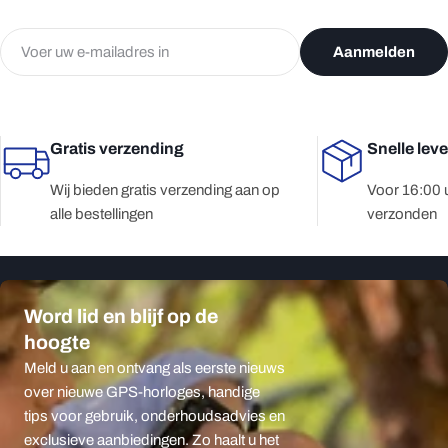
E-
Aanmelden
mail
Gratis verzending
Snelle lev
Wij bieden gratis verzending aan op
Voor 16:00 
alle bestellingen
verzonden
Word lid en blijf op de
hoogte
Meld u aan en ontvang als eerste nieuws
over nieuwe GPS-horloges, handige
tips voor gebruik, onderhoudsadvies en
exclusieve aanbiedingen. Zo haalt u het