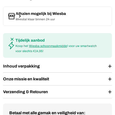
Afhalen mogelijk bij
Wiesba
Meestal klaar binnen 24 uur
Tijdelijk aanbod
Koop het
Wiesba schoonmaakmidde
l voor uw smartwatch
voor slechts €14,95!
Inhoud verpakking
Onze missie en kwaliteit
Verzending & Retouren
Betaalmethoden
Betaal met alle gemak en veiligheid van: