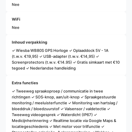
Nee
WiFi
Nee
Inhoud verpakking
✓ Wiesba WB80S GPS Horloge ✓ Oplaaddock 5V - 1A
Stel een vraag
(t.w.v. €19,95) ✓ USB-adapter (t.w.v. €14,95) ✓
Screenprotectors (t.w.v. €14.95) ✓ Gratis simkaart met €10
Uw
tegoed ✓ Nederlandse handleiding
naam
Uw
Extra functies
e-
✓ Tweeweg spraakoproep / communicatie in twee
mail
Uw
richtingen ✓ SOS-knop, aan/uit-knop ✓ Spraakgestuurde
telefoon
monitoring / meeluisterfunctie ✓ Monitoring van hartslag /
bloeddruk / bloedzuurstof ✓ Valsensor / valdetectie ✓
Uw
Tweeweg videogesprek ✓ Waterdicht (IP67) ✓
bericht
Medicijnherinnering ✓ Realtime locatie via Google Maps &
locatiegeschiedenis ✓ Met motor voor trilfunctie ✓