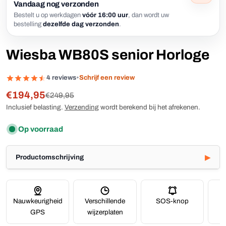
Vandaag nog verzonden
Bestelt u op werkdagen
vóór 16:00 uur
, dan wordt uw
bestelling
dezelfde dag verzonden
.
Wiesba WB80S senior Horloge
4 reviews
•
Schrijf een review
€194,95
Verkoopprijs
Reguliere
€249,95
prijs
Inclusief belasting.
Verzending
wordt berekend bij het afrekenen.
Op voorraad
Productomschrijving
Nauwkeurigheid
Verschillende
SOS-knop
GPS
wijzerplaten