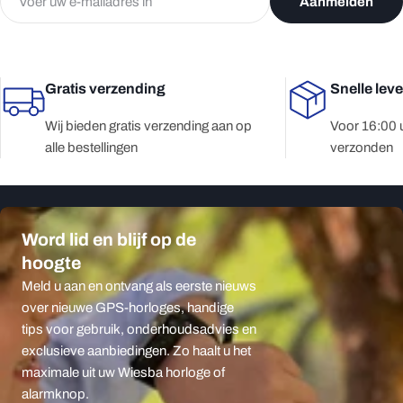
Aanmelden
mail
Gratis verzending
Snelle lev
Wij bieden gratis verzending aan op
Voor 16:00 
alle bestellingen
verzonden
Word lid en blijf op de
hoogte
Meld u aan en ontvang als eerste nieuws
over nieuwe GPS-horloges, handige
tips voor gebruik, onderhoudsadvies en
exclusieve aanbiedingen. Zo haalt u het
maximale uit uw Wiesba horloge of
alarmknop.