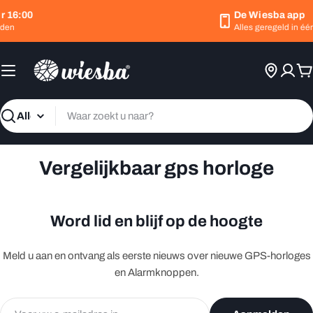
Ga
r 16:00
De Wiesba app
naar
den
Alles geregeld in één
inhoud
W
Zoeken
Vergelijkbaar gps horloge
Word lid en blijf op de hoogte
Meld u aan en ontvang als eerste nieuws over nieuwe GPS-horloges
en Alarmknoppen.
E-