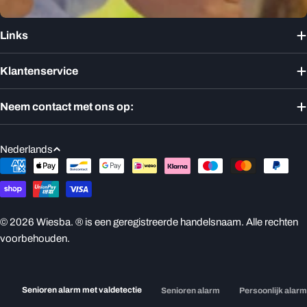
Links
Klantenservice
Neem contact met ons op:
T
Nederlands
a
Betaalmethoden
a
l
© 2026
Wiesba
. ® is een geregistreerde handelsnaam. Alle rechten
voorbehouden.
Senioren alarm met valdetectie
Senioren alarm
Persoonlijk alar