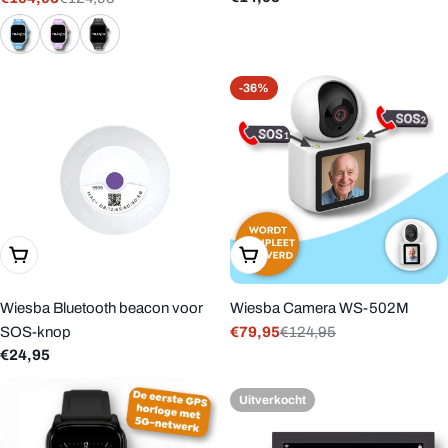
Verkoopprijs
Reguliere
prijs
prijs
-36%
In Winkelwagen
In Winkelwagen
Wiesba Bluetooth beacon voor
Wiesba Camera WS-502M
SOS-knop
€79,95
€124,95
Verkoopprijs
Reguliere
Reguliere
€24,95
prijs
prijs
Uitverkocht