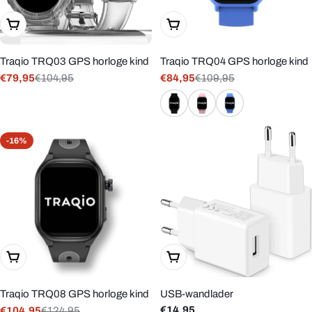
In Winkelwagen
Kies Opties
Traqio TRQ03 GPS horloge kind
Traqio TRQ04 GPS horloge kind
€79,95
€104,95
€84,95
€109,95
Verkoopprijs
Reguliere
Verkoopprijs
Reguliere
prijs
prijs
-16%
Kies Opties
In Winkelwagen
Traqio TRQ08 GPS horloge kind
USB-wandlader
Reguliere
€14,95
€104,95
€124,95