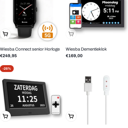
In Winkelwagen
Uitverkocht
Wiesba Connect senior Horloge
Wiesba Dementieklok
Reguliere
€249,95
Reguliere
€169,00
prijs
prijs
-26%
In Winkelwagen
In Winkelwagen