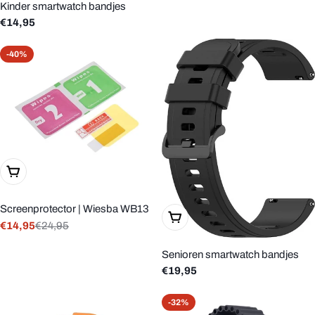
Kinder smartwatch bandjes
prijs
Reguliere
€14,95
prijs
-40%
In Winkelwagen
Screenprotector | Wiesba WB13
Kies Opties
€14,95
€24,95
Verkoopprijs
Reguliere
prijs
Senioren smartwatch bandjes
Reguliere
€19,95
prijs
-32%