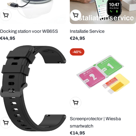
In Winkelwagen
In Winkelwagen
Docking station voor WB65S
Installatie Service
Reguliere
€44,95
Reguliere
€24,95
prijs
prijs
-40%
Kies Opties
Screenprotector | Wiesba
Kies Opties
smartwatch
Reguliere
€14,95