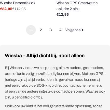
Wiesba Dementieklok
Wiesba GPS Smartwatch
€84,95
€114,95
oplader 2 pins
Verkoopprijs
Reguliere
Reguliere
€12,95
prijs
prijs
1
2
3
4
Volgende
Wiesba – Altijd dichtbij, nooit alleen
Bij Wiesba vinden we het prachtig als uw ouders, grootouders,
oom of tante veilig en zelfstandig kunnen blijven. Met ons GPS-
horloge zijn zij altijd verbonden. In geval van nood kunnen zij
met één druk op de SOS-knop direct contact opnemen met u
of een van de andere ingestelde contactpersonen. Waar ze ook
zijn, u bent altijd dichtbij.
Ook voor uw kind is het een geruststellende oplossing, zodat