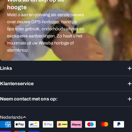
hoogte
Meld u aan en ontvang als eerste nieuws
over nieuwe GPS-horloges, handige
tips voor gebruik, onderhoudsadvies en
exclusieve aanbiedingen. Zo haalt u het
maximale uit uw Wiesba horloge of
alarmknop.
Links
Klantenservice
Neem contact met ons op:
T
Nederlands
a
Betaalmethoden