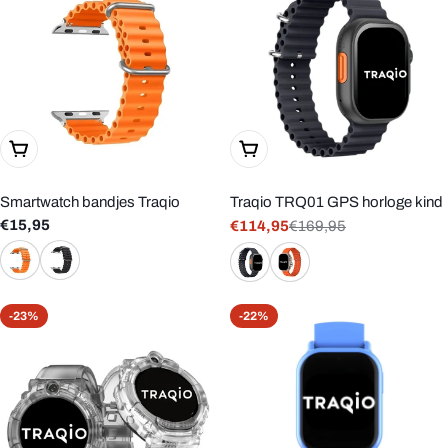
Kies Opties
Kies Opties
Smartwatch bandjes Traqio
Traqio TRQ01 GPS horloge kind
Reguliere
€15,95
€114,95
€169,95
Verkoopprijs
Reguliere
prijs
prijs
-23%
-22%