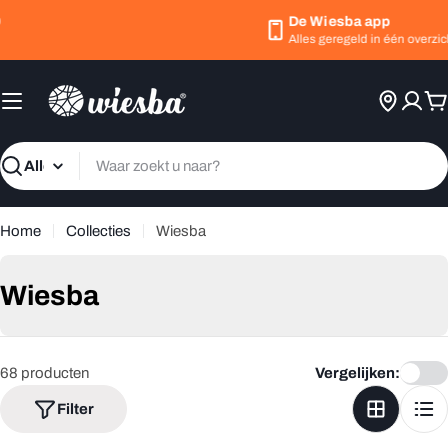
Ga
De Wiesba app
naar
Alles geregeld in één overzichtel
inhoud
W
Zoeken
Home
Collecties
Wiesba
C
Wiesba
o
l
68 producten
Vergelijken:
l
Filter
e