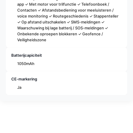
e-
app ✓ Met motor voor trilfunctie ✓ Telefoonboek /
mail
Contacten ✓ Afstandsbediening voor meeluisteren /
Uw
voice monitoring ✓ Routegeschiedenis ✓ Stappenteller
telefoon
✓ Op afstand uitschakelen ✓ SMS-meldingen ✓
Waarschuwing bij lage batterij / SOS-meldingen ✓
Uw
Onbekende oproepen blokkeren ✓ Geofence /
bericht
Veiligheidszone
Batterijcapiciteit
Velden gemarkeerd met * zijn verplicht.
1050mAh
Vraag Versturen
CE-markering
Ja