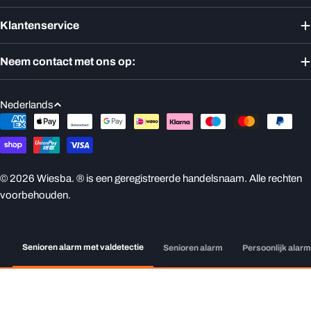
Klantenservice
Neem contact met ons op:
T
Nederlands
a
Betaalmethoden
a
l
© 2026
Wiesba
. ® is een geregistreerde handelsnaam. Alle rechten
voorbehouden.
Senioren alarm met valdetectie
Senioren alarm
Persoonlijk alar