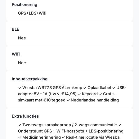
Positionering
GPS+LBS+Wifi
BLE
Nee
WiFi
Nee
Inhoud verpakking
✓ Wiesba WB77S GPS Alarmknop ✓ Oplaadkabel ✓ USB-
adapter 5V - 1A (t.w.v. €14,95) ✓ Keycord ✓ Gratis
simkaart met €10 tegoed ✓ Nederlandse handleiding
Stel een vraag
Extra functies
Uw
✓ Tweewegs spraakoproep / 2-wegs communicatie ✓
naam
Ondersteunt GPS + WiFi-hotspots + LBS-positionering
Uw
✓ Medicijnherinnering ✓ Real-time locatie via Wiesba