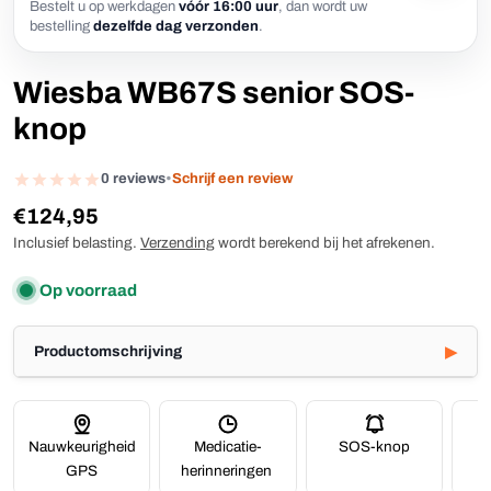
Bestelt u op werkdagen
vóór 16:00 uur
, dan wordt uw
bestelling
dezelfde dag verzonden
.
Wiesba WB67S senior SOS-
knop
0 reviews
•
Schrijf een review
Reguliere
€124,95
prijs
Inclusief belasting.
Verzending
wordt berekend bij het afrekenen.
Op voorraad
Productomschrijving
Nauwkeurigheid
Medicatie-
SOS-knop
GPS
herinneringen