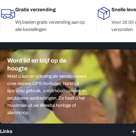
Gratis verzending
Snelle lev
Wij bieden gratis verzending aan op
Voor 16:00 
alle bestellingen
verzonden
Word lid en blijf op de
hoogte
Meld u aan en ontvang als eerste nieuws
over nieuwe GPS-horloges, handige
tips voor gebruik, onderhoudsadvies en
exclusieve aanbiedingen. Zo haalt u het
maximale uit uw Wiesba horloge of
alarmknop.
Links