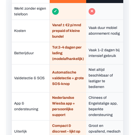
Werkt zonder eigen
✓
✕
telefoon
Vanaf ± €2 p/mnd
Vaak duur mobiel
Kosten
prepaid of kleine
abonnement nodig
bundel
Tot 2–4 dagen per
Vaak 1–2 dagen bij
Batterijduur
lading
intensief gebruik
(modelafhankelijk)
Niet altijd
Automatische
beschikbaar of
Valdetectie & SOS
valdetectie
+ grote
lastiger te
SOS-knop
bedienen
Nederlandse
Chinees of
App &
Wiesba app +
Engelstalige app,
ondersteuning
persoonlijke
beperkte
support
ondersteuning
Compact &
Groot en
Uiterlijk
discreet – lijkt op
opvallend, medisch