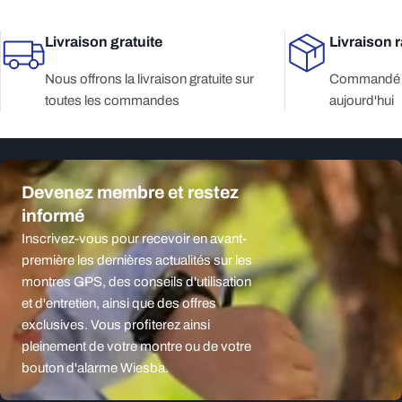
Livraison gratuite
Livraison 
Nous offrons la livraison gratuite sur
Commandé a
toutes les commandes
aujourd'hui
Devenez membre et restez
informé
Inscrivez-vous pour recevoir en avant-
première les dernières actualités sur les
montres GPS, des conseils d'utilisation
et d'entretien, ainsi que des offres
exclusives. Vous profiterez ainsi
pleinement de votre montre ou de votre
bouton d'alarme Wiesba.