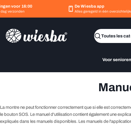
Passer
ngen voor 16:00
De Wiesba app
au
ag verzonden
Alles geregeld in één overzichtelijke
contenu
Recherche
Voor seniore
Manue
La montre ne peut fonctionner correctement que si elle est correct
le bouton SOS. Le manuel d'utilisation contient également une explicat
expliqués dans les manuels disponibles. Les manuels de l'application