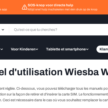
SOS-knop voor directe hulp
 app
Altijd snel hulp inschakelen met één druk op de knop
n
Voor Kinderen
Tablette et smartphone
Klan
l d'utilisation Wiesba
ement réglée. Ci-dessous, vous pouvez télécharger tous les manuels 
ion sur la façon de retirer et d'insérer la carte SIM. Le fonctionnemen
. Ceci est nécessaire dans le cas où vous souhaitez remplacer la car