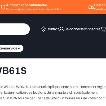
Automatische valdetectie
Bestelli
Extra veiligheid wanneer elke seconde telt
Dezelfde d
Contact
Se connecter/S'inscrire
P
tenservice
 WB61S
pour Wiesba WB61S. Le manuel explique, entre autres, comment régler
t et la signification des boutons de la smartwatch sont également
te SIM KPN fournie par une carte SIM d'un fournisseur de votre choix.