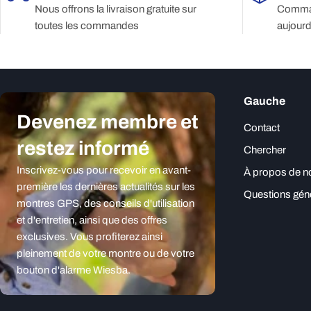
Nous offrons la livraison gratuite sur
Comman
toutes les commandes
aujourd
Gauche
Devenez membre et
Contact
restez informé
Chercher
Inscrivez-vous pour recevoir en avant-
À propos de n
première les dernières actualités sur les
Questions gén
montres GPS, des conseils d'utilisation
et d'entretien, ainsi que des offres
exclusives. Vous profiterez ainsi
pleinement de votre montre ou de votre
bouton d'alarme Wiesba.