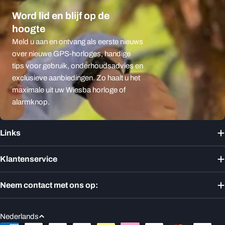
Word lid en blijf op de
hoogte
Meld u aan en ontvang als eerste nieuws
over nieuwe GPS-horloges, handige
tips voor gebruik, onderhoudsadvies en
exclusieve aanbiedingen. Zo haalt u het
maximale uit uw Wiesba horloge of
alarmknop.
Links
Klantenservice
Neem contact met ons op:
T
Nederlands