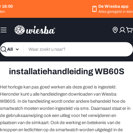
Ga
 16:00
De Wiesba app
naar
en
Alles geregeld in één 
inhoud
W
Zoeken
installatiehandleiding WB60S
Het horloge kan pas goed werken als deze goed is ingesteld.
Hieronder kunt u alle handleidingen downloaden van Wiesba
WB60S. In de handleiding wordt onder andere behandeld hoe de
smartwatch moeten worden ingesteld via sms. Daarnaast staat er in
de gebruiksaanwijzing ook een uitleg voor het verwijderen en
plaatsen van de simkaart. Ook de werking en betekenis van de
knoppen en ledlichten op de smartwatch worden uitgelegd in de