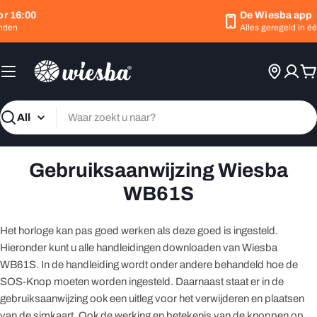
Ga
r 16:00
De Wiesba app
naar
nden
Alles geregeld in één
inhoud
W
Zoeken
Gebruiksaanwijzing Wiesba
WB61S
Het horloge kan pas goed werken als deze goed is ingesteld.
Hieronder kunt u alle handleidingen downloaden van Wiesba
WB61S. In de handleiding wordt onder andere behandeld hoe de
SOS-Knop moeten worden ingesteld. Daarnaast staat er in de
gebruiksaanwijzing ook een uitleg voor het verwijderen en plaatsen
van de simkaart. Ook de werking en betekenis van de knoppen op