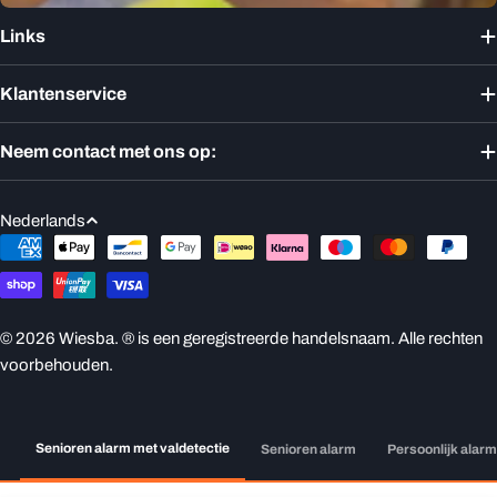
Links
Klantenservice
Neem contact met ons op:
T
Nederlands
a
Betaalmethoden
a
l
© 2026
Wiesba
. ® is een geregistreerde handelsnaam. Alle rechten
voorbehouden.
Senioren alarm met valdetectie
Senioren alarm
Persoonlijk alar