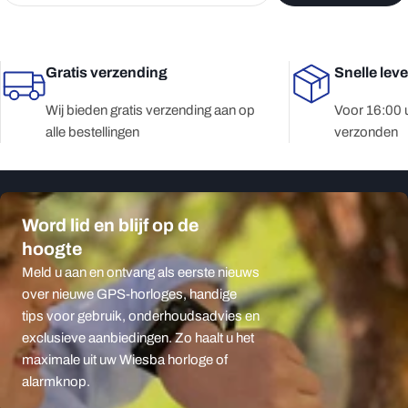
Gratis verzending
Snelle lev
Wij bieden gratis verzending aan op
Voor 16:00 
alle bestellingen
verzonden
Word lid en blijf op de
hoogte
Meld u aan en ontvang als eerste nieuws
over nieuwe GPS-horloges, handige
tips voor gebruik, onderhoudsadvies en
exclusieve aanbiedingen. Zo haalt u het
maximale uit uw Wiesba horloge of
alarmknop.