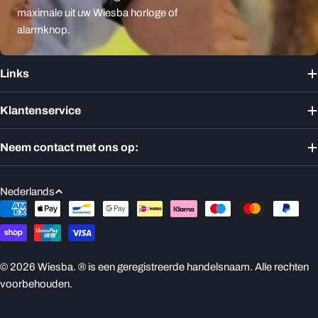
maximale uit uw Wiesba horloge of
alarmknop.
Links
Klantenservice
Neem contact met ons op:
T
Nederlands
a
Betaalmethoden
a
l
© 2026
Wiesba
. ® is een geregistreerde handelsnaam. Alle rechten
voorbehouden.