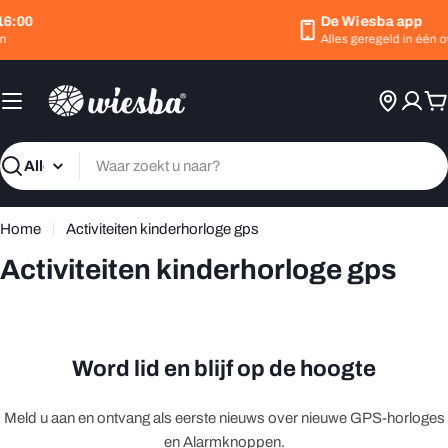
Ga
16:00
De Wiesba app
naar
n
Alles geregeld in één ov
inhoud
W
Zoeken
Home
Activiteiten kinderhorloge gps
Activiteiten kinderhorloge gps
Word lid en blijf op de hoogte
Meld u aan en ontvang als eerste nieuws over nieuwe GPS-horloges
en Alarmknoppen.