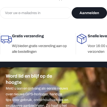
E-
Aanmelden
mail
Gratis verzending
Snelle lev
Wij bieden gratis verzending aan op
Voor 16:00 
alle bestellingen
verzonden
Word lid en blijf op de
hoogte
Meld u aan en ontvang als eerste nieuws
over nieuwe GPS-horloges, handige
tips voor gebruik, onderhoudsadvies en
exclusieve aanbiedingen. Zo haalt u het