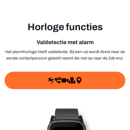
Horloge functies
Stel een vraag
Uw
Valdetectie met alarm
naam
Het alarmhorloge heeft valdetectie. Bij een val wordt direct naar de
Uw
eerste contactpersoon gebeld neemt die niet op naar de 2de enz.
e-
mail
Uw
telefoon
Uw
bericht
Velden gemarkeerd met * zijn verplicht.
Vraag Versturen