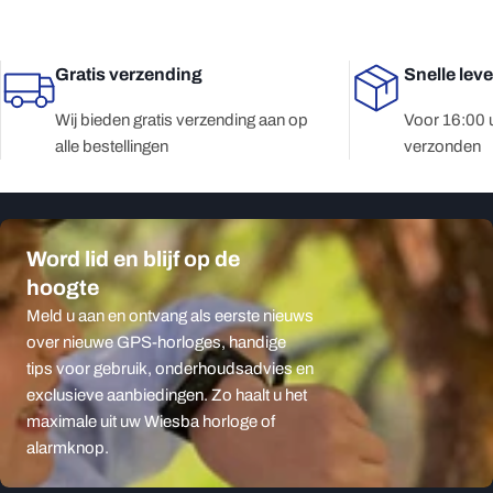
Gratis verzending
Snelle lev
Wij bieden gratis verzending aan op
Voor 16:00 
alle bestellingen
verzonden
Word lid en blijf op de
hoogte
Meld u aan en ontvang als eerste nieuws
over nieuwe GPS-horloges, handige
tips voor gebruik, onderhoudsadvies en
exclusieve aanbiedingen. Zo haalt u het
maximale uit uw Wiesba horloge of
alarmknop.