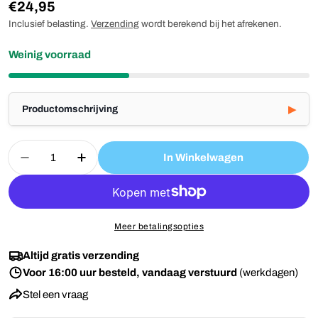
Reguliere
€24,95
prijs
Inclusief belasting.
Verzending
wordt berekend bij het afrekenen.
Weinig voorraad
Productomschrijving
Aantal
In Winkelwagen
Aantal Voor Wiesba Bluetooth Beacon Voor SOS
Aantal Voor Wiesba Bluetooth Beacon
Meer betalingsopties
Altijd gratis verzending
Voor 16:00 uur besteld, vandaag verstuurd
(werkdagen)
Stel een vraag