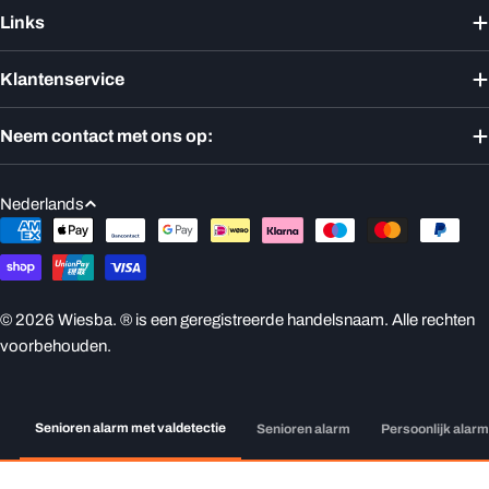
Links
Klantenservice
Neem contact met ons op:
T
Nederlands
a
Betaalmethoden
a
l
© 2026
Wiesba
. ® is een geregistreerde handelsnaam. Alle rechten
voorbehouden.
Senioren alarm met valdetectie
Senioren alarm
Persoonlijk alar