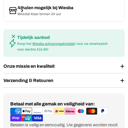
Afhalen mogelijk bij
Wiesba
Meestal klaar binnen 24 uur
Tijdelijk aanbod
Koop het
Wiesba schoonmaakmidde
l voor uw smartwatch
voor slechts €14,95!
Onze missie en kwaliteit
Verzending & Retouren
Betaalmethoden
Betaal met alle gemak en veiligheid van:
Betalen is veilig en eenvoudig. Uw gegevens worden nooit