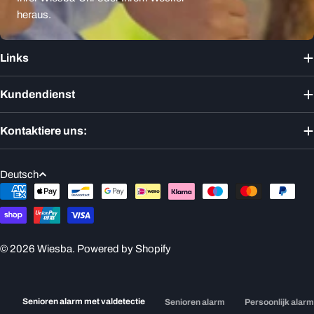
heraus.
Links
Kundendienst
Kontaktiere uns:
S
Deutsch
p
Zahlungsmethoden
r
a
c
© 2026
Wiesba
. Powered by Shopify
h
e
Senioren alarm met valdetectie
Senioren alarm
Persoonlijk alar