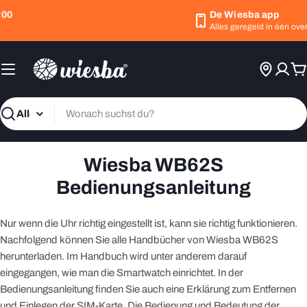
Zum
00
De Wiesba app
Inhalt
Alles geregeld in één overz
springen
W
Suchen
Wiesba WB62S
Bedienungsanleitung
Nur wenn die Uhr richtig eingestellt ist, kann sie richtig funktionieren.
Nachfolgend können Sie alle Handbücher von Wiesba WB62S
herunterladen. Im Handbuch wird unter anderem darauf
eingegangen, wie man die Smartwatch einrichtet. In der
Bedienungsanleitung finden Sie auch eine Erklärung zum Entfernen
und Einlegen der SIM-Karte. Die Bedienung und Bedeutung der