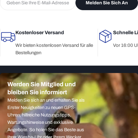
Melden Sie Sich An
Mail
Kostenloser Versand
Schnelle L
Wir bieten kostenlosen Versand für alle
Vor 16:00 Uh
Bestellungen
Werden Sie Mitglied und
bleiben Sie informiert
Melden Sie sich an und erhalten Sie als
Erster Neuigkeiten zu neuen GPS-
Uhren, hilfreiche Nutzungstipps,
Wartungshinweise und exklusive
Angebote. So holen Sie das Beste aus
Ihrer Wiesba-Uhr oder Ihrem Wecker