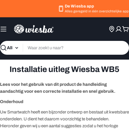
Ga
De Wiesba app
naar
Alles geregeld in één overzichtelijke app
inhoud
W
Zoeken
Installatie uitleg Wiesba WB5
Lees voor het gebruik van dit product de handleiding
aandachtig voor een correcte installatie en snel gebruik.
Onderhoud
Uw Smartwatch heeft een bijzonder ontwerp en bestaat uit kwetsbare
onderdelen. U dient het daarom voorzichtig te behandelen.
Hieronder geven wij u een aantal suggesties zodat u het horloge