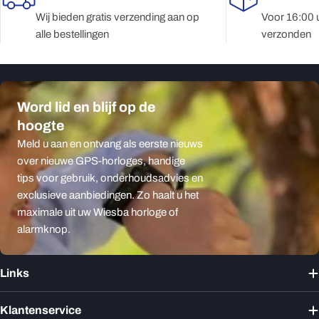
Wij bieden gratis verzending aan op
Voor 16:00 
alle bestellingen
verzonden
Word lid en blijf op de
hoogte
Meld u aan en ontvang als eerste nieuws
over nieuwe GPS-horloges, handige
tips voor gebruik, onderhoudsadvies en
exclusieve aanbiedingen. Zo haalt u het
maximale uit uw Wiesba horloge of
alarmknop.
Links
Klantenservice