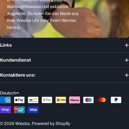
Wartungshinweise und exklusive
Angebote. So holen Sie das Beste aus
Ihrer Wiesba-Uhr oder Ihrem Wecker
heraus.
Links
Kundendienst
Kontaktiere uns:
S
Deutsch
p
Zahlungsmethoden
r
a
c
© 2026
Wiesba
. Powered by Shopify