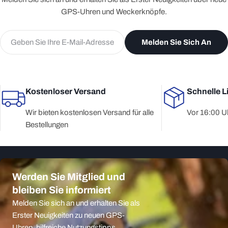
GPS-Uhren und Weckerknöpfe.
E-
Melden Sie Sich An
Mail
Kostenloser Versand
Schnelle L
Wir bieten kostenlosen Versand für alle
Vor 16:00 Uh
Bestellungen
Werden Sie Mitglied und
bleiben Sie informiert
Melden Sie sich an und erhalten Sie als
Erster Neuigkeiten zu neuen GPS-
Uhren, hilfreiche Nutzungstipps,