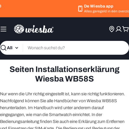
Zum
De Wiesba app
Inhalt
Alles geregeld in één overzich
springen
W
Suchen
Seiten Installationserklärung
Wiesba WB58S
Nur wenn die Uhr richtig eingestellt ist, kann sie richtig funktionieren.
Nachfolgend können Sie alle Handbücher von Wiesba WB58S
herunterladen. Im Handbuch wird unter anderem darauf
eingegangen, wie man die Smartwatch einrichtet. In der
Bedienungsanleitung finden Sie auch eine Erklärung zum Entfernen
und Einsetzen der SIM-Karte. Die Bedienung und Bedeutung der