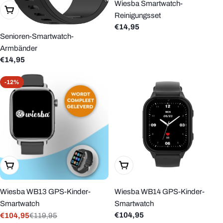
Wiesba Smartwatch-
In Den Warenkorb Legen
Reinigungsset
Regulärer
€14,95
Senioren-Smartwatch-
Preis
Armbänder
Regulärer
€14,95
Preis
-12%
Wählen Sie Optionen
In Den Warenkorb Legen
Wiesba WB13 GPS-Kinder-
Wiesba WB14 GPS-Kinder-
Smartwatch
Smartwatch
Regulärer
€104,95
€104,95
€119,95
Verkaufspreis
Regulärer