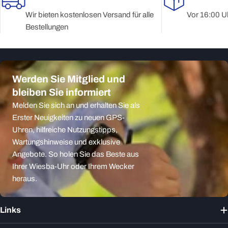
Wir bieten kostenlosen Versand für alle
Vor 16:00 Uh
Bestellungen
Werden Sie Mitglied und
bleiben Sie informiert
Melden Sie sich an und erhalten Sie als
Erster Neuigkeiten zu neuen GPS-
Uhren, hilfreiche Nutzungstipps,
Wartungshinweise und exklusive
Angebote. So holen Sie das Beste aus
Ihrer Wiesba-Uhr oder Ihrem Wecker
heraus.
Links