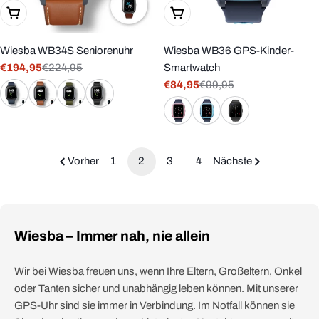
Wählen Sie Optionen
Wählen Sie Optionen
Wiesba WB34S Seniorenuhr
Wiesba WB36 GPS-Kinder-
€194,95
€224,95
Smartwatch
Verkaufspreis
Regulärer
€84,95
€99,95
Preis
Verkaufspreis
Regulärer
Preis
Vorher
1
2
3
4
Nächste
Wiesba – Immer nah, nie allein
Wir bei Wiesba freuen uns, wenn Ihre Eltern, Großeltern, Onkel
oder Tanten sicher und unabhängig leben können. Mit unserer
GPS-Uhr sind sie immer in Verbindung. Im Notfall können sie