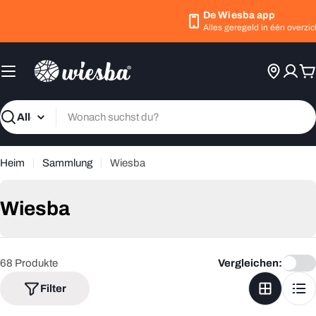
Zum
De Wiesba app
Inhalt
Alles geregeld in één overzichtel
springen
W
Suchen
Heim
Sammlung
Wiesba
S
Wiesba
a
m
68 Produkte
Vergleichen:
m
Filter
l