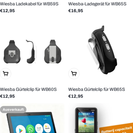
Wiesba Ladekabel für WB59S
Wiesba-Ladegerät für WB65S
Regulärer
€12,95
Regulärer
€16,95
Preis
Preis
In Den Warenkorb Legen
In Den Warenkorb Legen
Wiesba Gürtelclip für WB60S
Wiesba Gürtelclip für WB65S
Regulärer
€12,95
Regulärer
€12,95
Preis
Preis
Ausverkauft