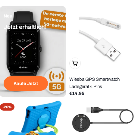
u
n
Neu
g
Jetzt erhältlich!
:
In Den Warenkorb Legen
Wiesba GPS Smartwatch
Kaufe Jetzt
Ladegerät 4 Pins
Regulärer
€14,95
Preis
-26%