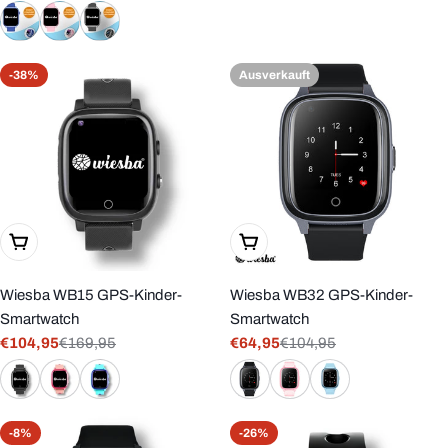
Preis
Preis
-38%
Ausverkauft
Wählen Sie Optionen
Wählen Sie Optionen
Wiesba WB15 GPS-Kinder-
Wiesba WB32 GPS-Kinder-
Smartwatch
Smartwatch
€104,95
€169,95
€64,95
€104,95
Verkaufspreis
Regulärer
Verkaufspreis
Regulärer
Preis
Preis
-8%
-26%