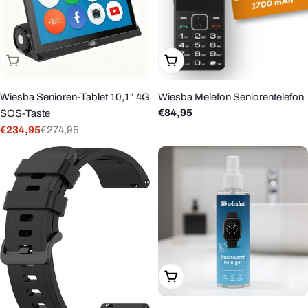
Ausverkauft
In Den Warenkorb Legen
Wiesba Senioren-Tablet 10,1" 4G
Wiesba Melefon Seniorentelefon
Regulärer
€84,95
SOS-Taste
Preis
€234,95
€274,95
Verkaufspreis
Regulärer
Preis
In Den Warenkorb Legen