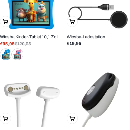
Wählen Sie Optionen
In Den Warenkorb Legen
Wiesba Kinder-Tablet 10,1 Zoll
Wiesba-Ladestation
Regulärer
€19,95
€95,95
€129,95
Verkaufspreis
Regulärer
Preis
Preis
In Den Warenkorb Legen
In Den Warenkorb Legen